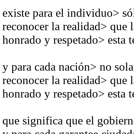
existe
para el individuo
>
só
reconocer la realidad
>
que l
honrado y
respetado
>
esta
t
y para cada
nación
>
no
sol
reconocer la realidad
>
que l
honrado y
respetado
>
esta
t
que significa que el
gobiern
y para
cada
garantee
ciudad