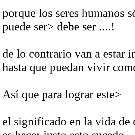
porque
los seres humanos s
puede ser
> debe ser
....!
de lo contrario
van a
estar i
hasta que puedan
vivir com
Así que para
lograr este
>
el significado
en la vida
de 
es hacer
justo
esto suceda